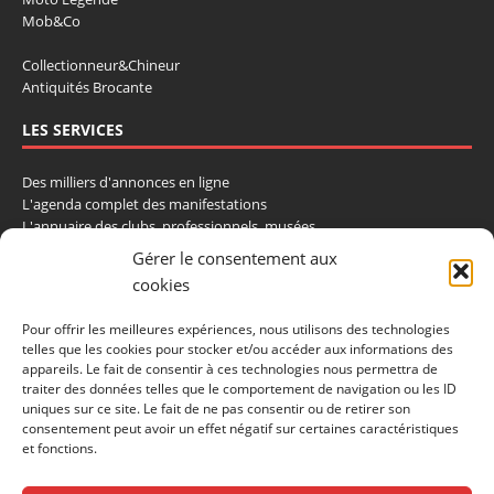
Mob&Co
Collectionneur&Chineur
Antiquités Brocante
LES SERVICES
Des milliers d'annonces en ligne
L'agenda complet des manifestations
L'annuaire des clubs, professionnels, musées
La cote et les ventes aux enchères
Gérer le consentement aux
cookies
La Boutique du Collectionneur
Rozaly
Pour offrir les meilleures expériences, nous utilisons des technologies
telles que les cookies pour stocker et/ou accéder aux informations des
CONTACTEZ-NOUS
appareils. Le fait de consentir à ces technologies nous permettra de
traiter des données telles que le comportement de navigation ou les ID
uniques sur ce site. Le fait de ne pas consentir ou de retirer son
LA VIE DE L'AUTO
consentement peut avoir un effet négatif sur certaines caractéristiques
BP 40419
et fonctions.
77309 Fontainebleau Cedex
Tél : 01 60 39 69 69