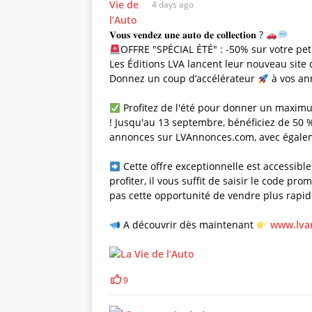
4 days ago
𝐕𝐨𝐮𝐬 𝐯𝐞𝐧𝐝𝐞𝐳 𝐮𝐧𝐞 𝐚𝐮𝐭𝐨 𝐝𝐞 𝐜𝐨𝐥𝐥𝐞𝐜𝐭𝐢𝐨𝐧 ?
OFFRE "SPÉCIAL ÉTÉ" : -50% sur votre pet
Les Éditions LVA lancent leur nouveau site
Donnez un coup d’accélérateur
à vos an
Profitez de l'été pour donner un maximum
! Jusqu'au 13 septembre, bénéficiez de 50 %
annonces sur LVAnnonces.com, avec égaleme
Cette offre exceptionnelle est accessibl
profiter, il vous suffit de saisir le code
pas cette opportunité de vendre plus rapi
A découvrir dès maintenant
www.lva
9