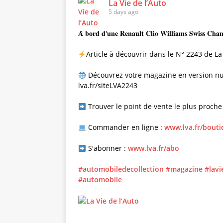
La Vie de l’Auto
5 days ago
𝐀̀ 𝐛𝐨𝐫𝐝 𝐝'𝐮𝐧𝐞 𝐑𝐞𝐧𝐚𝐮𝐥𝐭 𝐂𝐥𝐢𝐨 𝐖𝐢𝐥𝐥𝐢𝐚𝐦𝐬 𝐒𝐰𝐢𝐬𝐬 𝐂𝐡𝐚
Article à découvrir dans le N° 2243 de La
Découvrez votre magazine en version nu
lva.fr/siteLVA2243
Trouver le point de vente le plus proche
Commander en ligne :
www.lva.fr/bout
S'abonner :
www.lva.fr/abo
#automobiledecollection
#magazine
#lavi
#automobile