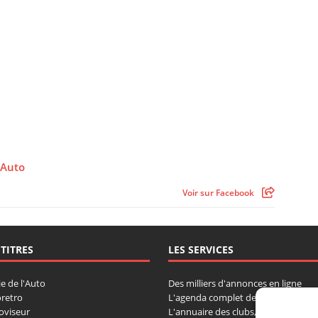
’Auto
Voir sur Facebook
 TITRES
LES SERVICES
ie de l'Auto
Des milliers d'annonces en ligne
retro
L'agenda complet des manifestatio
oviseur
L'annuaire des clubs, professionnels