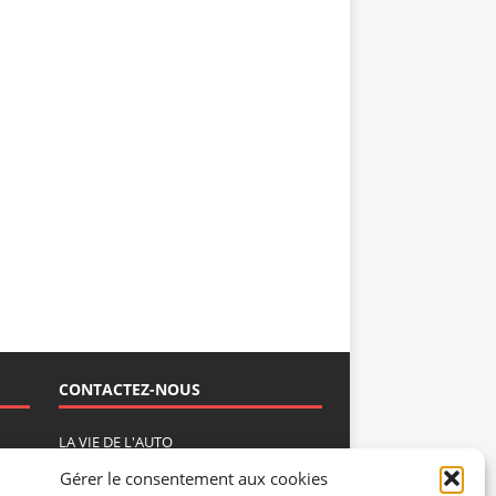
CONTACTEZ-NOUS
LA VIE DE L'AUTO
ns
BP 40419
Gérer le consentement aux cookies
,
77309 Fontainebleau Cedex