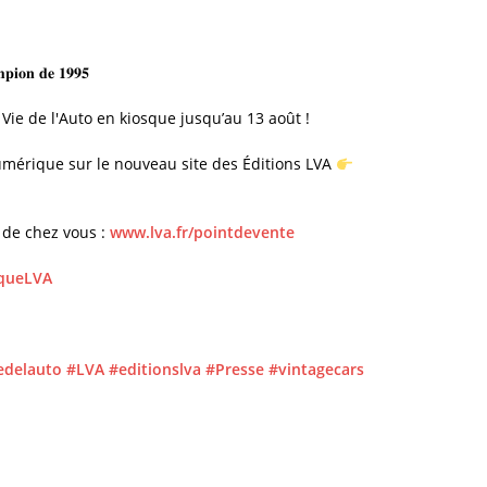
𝐦𝐩𝐢𝐨𝐧 𝐝𝐞 𝟏𝟗𝟗𝟓
 Vie de l'Auto en kiosque jusqu’au 13 août !
mérique sur le nouveau site des Éditions LVA
 de chez vous :
www.lva.fr/pointdevente
iqueLVA
edelauto
#LVA
#editionslva
#Presse
#vintagecars