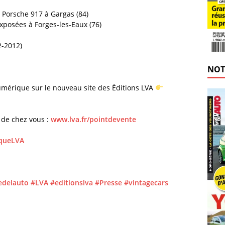
a Porsche 917 à Gargas (84)
exposées à Forges-les-Eaux (76)
2-2012)
NOT
mérique sur le nouveau site des Éditions LVA
 de chez vous :
www.lva.fr/pointdevente
iqueLVA
edelauto
#LVA
#editionslva
#Presse
#vintagecars