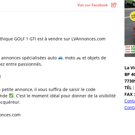
Voir sur Facebook
thique GOLF 1 GTI est à vendre sur LVAnnonces.com
s annonces spécialisées auto
, moto
et objets de
dez entre passionnés.
La Vi
BP 4
!
7730
TÉL :
 petite annonce, il vous suffira de saisir le code
FAX :
ande
. C'est le moment idéal pour donner de la visibilité
Conta
acquéreur.
Conta
onces.com