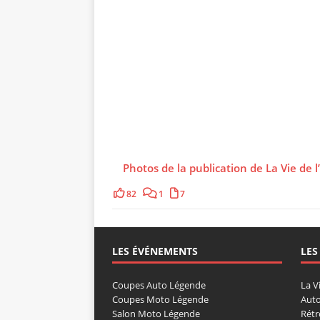
Photos de la publication de La Vie de l
82
1
7
LES ÉVÉNEMENTS
LES
Coupes Auto Légende
La V
Coupes Moto Légende
Auto
Salon Moto Légende
Rétr