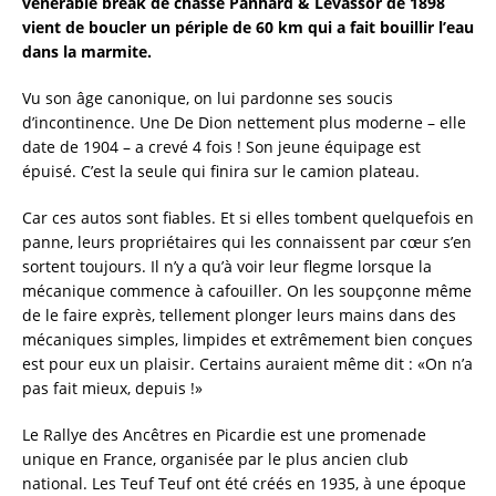
vénérable break de chasse Panhard & Levassor de 1898
vient de boucler un périple de 60 km qui a fait bouillir l’eau
dans la marmite.
Vu son âge canonique, on lui pardonne ses soucis
d’incontinence. Une De Dion nettement plus moderne – elle
date de 1904 – a crevé 4 fois ! Son jeune équipage est
épuisé. C’est la seule qui finira sur le camion plateau.
Car ces autos sont fiables. Et si elles tombent quelquefois en
panne, leurs propriétaires qui les connaissent par cœur s’en
sortent toujours. Il n’y a qu’à voir leur flegme lorsque la
mécanique commence à cafouiller. On les soupçonne même
de le faire exprès, tellement plonger leurs mains dans des
mécaniques simples, limpides et extrêmement bien conçues
est pour eux un plaisir. Certains auraient même dit : «On n’a
pas fait mieux, depuis !»
Le Rallye des Ancêtres en Picardie est une promenade
unique en France, organisée par le plus ancien club
national. Les Teuf Teuf ont été créés en 1935, à une époque