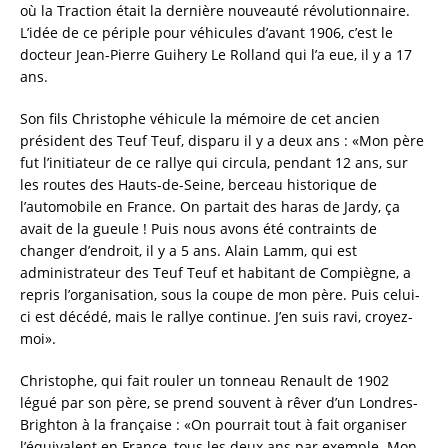
où la Traction était la dernière nouveauté révolutionnaire.
L’idée de ce périple pour véhicules d’avant 1906, c’est le
docteur Jean-Pierre Guihery Le Rolland qui l’a eue, il y a 17
ans.
Son fils Christophe véhicule la mémoire de cet ancien
président des Teuf Teuf, disparu il y a deux ans : «Mon père
fut l’initiateur de ce rallye qui circula, pendant 12 ans, sur
les routes des Hauts-de-Seine, berceau historique de
l’automobile en France. On partait des haras de Jardy, ça
avait de la gueule ! Puis nous avons été contraints de
changer d’endroit, il y a 5 ans. Alain Lamm, qui est
administrateur des Teuf Teuf et habitant de Compiègne, a
repris l’organisation, sous la coupe de mon père. Puis celui-
ci est décédé, mais le rallye continue. J’en suis ravi, croyez-
moi».
Christophe, qui fait rouler un tonneau Renault de 1902
légué par son père, se prend souvent à rêver d’un Londres-
Brighton à la française : «On pourrait tout à fait organiser
l’équivalent en France, tous les deux ans par exemple. Mon