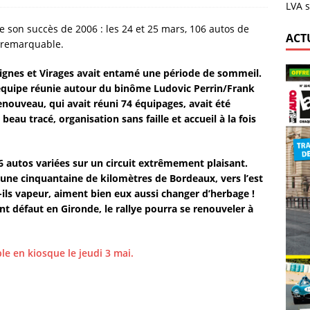
LVA s
me son succès de 2006 : les 24 et 25 mars, 106 autos de
ACT
s remarquable.
Vignes et Virages avait entamé une période de sommeil.
e équipe réunie autour du binôme Ludovic Perrin/Frank
renouveau, qui avait réuni 74 équipages, avait été
eau tracé, organisation sans faille et accueil à la fois
6 autos variées sur un circuit extrêmement plaisant.
 à une cinquantaine de kilomètres de Bordeaux, vers l’est
t-ils vapeur, aiment bien eux aussi changer d’herbage !
ont défaut en Gironde, le rallye pourra se renouveler à
le en kiosque le jeudi 3 mai.