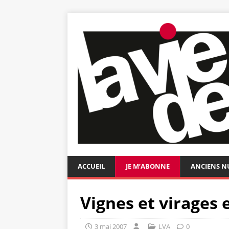
ACCUEIL
JE M’ABONNE
ANCIENS 
Vignes et virages
3 mai 2007
LVA
0