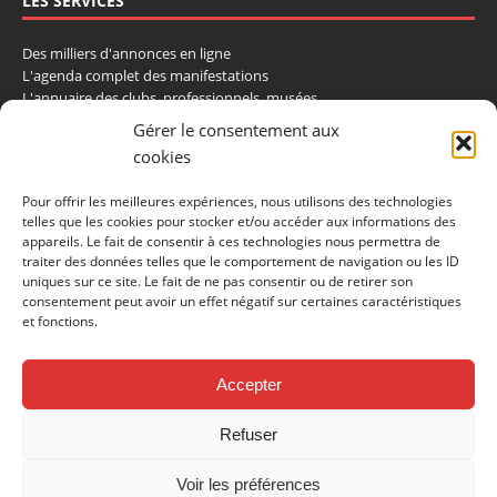
LES SERVICES
Des milliers d'annonces en ligne
L'agenda complet des manifestations
L'annuaire des clubs, professionnels, musées
La cote et les ventes aux enchères
Gérer le consentement aux
cookies
La Boutique du Collectionneur
Rozaly
Pour offrir les meilleures expériences, nous utilisons des technologies
telles que les cookies pour stocker et/ou accéder aux informations des
CONTACTEZ-NOUS
appareils. Le fait de consentir à ces technologies nous permettra de
traiter des données telles que le comportement de navigation ou les ID
uniques sur ce site. Le fait de ne pas consentir ou de retirer son
LA VIE DE L'AUTO
consentement peut avoir un effet négatif sur certaines caractéristiques
BP 40419
et fonctions.
77309 Fontainebleau Cedex
Tél : 01 60 39 69 69
Fax: 01 60 39 69 00
Accepter
Nous contacter par email
Refuser
Mentions légales
Politique de confidentialité
Gestion des cookies
Voir les préférences