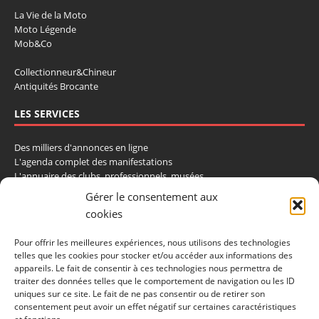
La Vie de la Moto
Moto Légende
Mob&Co
Collectionneur&Chineur
Antiquités Brocante
LES SERVICES
Des milliers d'annonces en ligne
L'agenda complet des manifestations
L'annuaire des clubs, professionnels, musées
La cote et les ventes aux enchères
Gérer le consentement aux
cookies
La Boutique du Collectionneur
Rozaly
Pour offrir les meilleures expériences, nous utilisons des technologies
telles que les cookies pour stocker et/ou accéder aux informations des
CONTACTEZ-NOUS
appareils. Le fait de consentir à ces technologies nous permettra de
traiter des données telles que le comportement de navigation ou les ID
LA VIE DE L'AUTO
uniques sur ce site. Le fait de ne pas consentir ou de retirer son
consentement peut avoir un effet négatif sur certaines caractéristiques
BP 40419