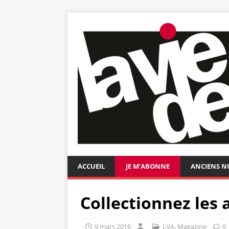
ACCUEIL
JE M’ABONNE
ANCIENS 
Collectionnez les 
9 mars 2016
LVA
,
Magazine
0