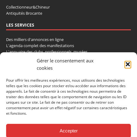
Collectionneur&Chineur
Antiquités Brocante
LES SERVICES
Des milliers d'annonces en ligne
L'agenda complet des manifestations
L'annuaire des clubs, professionnels, musées
La cote et les ventes aux enchères
Gérer le consentement aux
cookies
La Boutique du Collectionneur
Rozaly
Pour offrir les meilleures expériences, nous utilisons des technologies
telles que les cookies pour stocker et/ou accéder aux informations des
CONTACTEZ-NOUS
appareils. Le fait de consentir à ces technologies nous permettra de
traiter des données telles que le comportement de navigation ou les ID
LA VIE DE L'AUTO
uniques sur ce site. Le fait de ne pas consentir ou de retirer son
consentement peut avoir un effet négatif sur certaines caractéristiques
BP 40419
et fonctions.
77309 Fontainebleau Cedex
Tél : 01 60 39 69 69
Fax: 01 60 39 69 00
Accepter