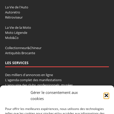
La Vie de l'Auto
Autoretro
Rétroviseur
La Vie de la Moto
Moto Légende
Mob&Co
Collectionneur&Chineur
Antiquités Brocante
LES SERVICES
Des milliers d'annonces en ligne
L'agenda complet des manifestations
L'annuaire des clubs, professionnels, musées
La cote et les ventes aux enchères
Gérer le consentement aux
cookies
La Boutique du Collectionneur
Rozaly
Pour offrir les meilleures expériences, nous utilisons des technologies
telles que les cookies pour stocker et/ou accéder aux informations des