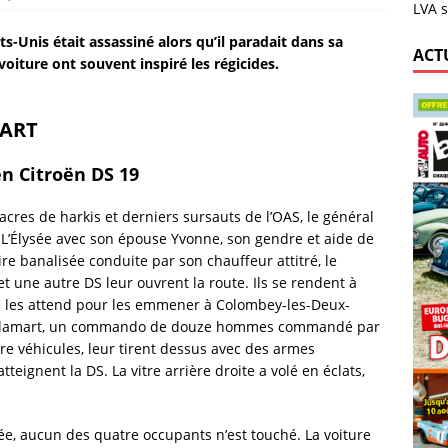
LVA s
s-Unis était assassiné alors qu’il paradait dans sa
ACT
oiture ont souvent inspiré les régicides.
MART
en Citroën DS 19
cres de harkis et derniers sursauts de l’OAS, le général
à L’Élysée avec son épouse Yvonne, son gendre et aide de
e banalisée conduite par son chauffeur attitré, le
une autre DS leur ouvrent la route. Ils se rendent à
re les attend pour les emmener à Colombey-les-Deux-
tit-Clamart, un commando de douze hommes commandé par
re véhicules, leur tirent dessus avec des armes
tteignent la DS. La vitre arrière droite a volé en éclats,
ée, aucun des quatre occupants n’est touché. La voiture