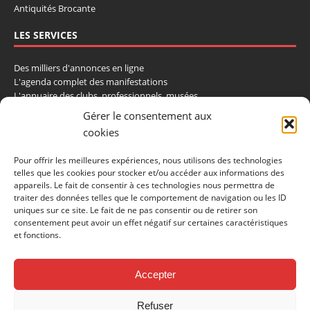
Antiquités Brocante
LES SERVICES
Des milliers d'annonces en ligne
L'agenda complet des manifestations
L'annuaire des clubs, professionnels, musées
La cote et les ventes aux enchères
Gérer le consentement aux
cookies
La Boutique du Collectionneur
Rozaly
Pour offrir les meilleures expériences, nous utilisons des technologies
telles que les cookies pour stocker et/ou accéder aux informations des
CONTACTEZ-NOUS
appareils. Le fait de consentir à ces technologies nous permettra de
traiter des données telles que le comportement de navigation ou les ID
LA VIE DE L'AUTO
uniques sur ce site. Le fait de ne pas consentir ou de retirer son
consentement peut avoir un effet négatif sur certaines caractéristiques
BP 40419
et fonctions.
77309 Fontainebleau Cedex
Tél : 01 60 39 69 69
Fax: 01 60 39 69 00
Accepter
Nous contacter par email
Refuser
Mentions légales