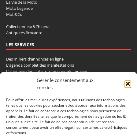
La Vie de la Moto
Moto Légende
Mob&Co
Collectionneur&Chineur
Antiquités Brocante
LES SERVICES
Des milliers d'annonces en ligne
L'agenda complet des manifestations
L'annuaire des clubs, professionnels, musées
La cote et les ventes aux enchères
Gérer le consentement aux
cookies
La Boutique du Collectionneur
Rozaly
Pour offrir les meilleures expériences, nous utilisons des technologies
telles que les cookies pour stocker et/ou accéder aux informations des
CONTACTEZ-NOUS
appareils. Le fait de consentir à ces technologies nous permettra de
traiter des données telles que le comportement de navigation ou les ID
LA VIE DE L'AUTO
uniques sur ce site. Le fait de ne pas consentir ou de retirer son
consentement peut avoir un effet négatif sur certaines caractéristiques
BP 40419
et fonctions.
77309 Fontainebleau Cedex