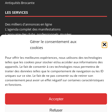
Antiquités Brocante
LES SERVICES
Des milliers d'annonces en ligne
L'agenda complet des manifestations
L'annuaire des clubs, professionnels, musées
La cote et les ventes aux enchères
Gérer le consentement aux
cookies
La Boutique du Collectionneur
Rozaly
Pour offrir les meilleures expériences, nous utilisons des technologies
telles que les cookies pour stocker et/ou accéder aux informations des
CONTACTEZ-NOUS
appareils. Le fait de consentir à ces technologies nous permettra de
traiter des données telles que le comportement de navigation ou les ID
LA VIE DE L'AUTO
uniques sur ce site. Le fait de ne pas consentir ou de retirer son
consentement peut avoir un effet négatif sur certaines caractéristiques
BP 40419
et fonctions.
77309 Fontainebleau Cedex
Tél : 01 60 39 69 69
Fax: 01 60 39 69 00
Accepter
Nous contacter par email
Refuser
Mentions légales