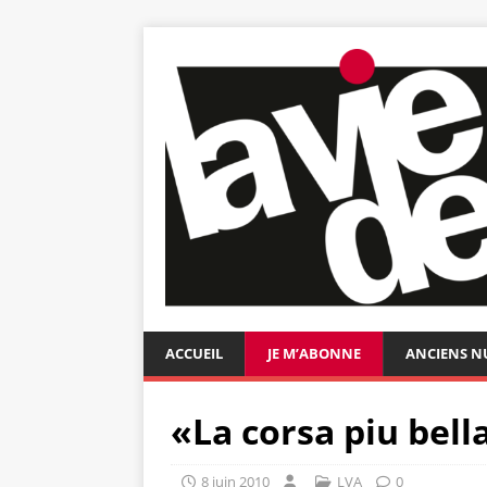
ACCUEIL
JE M’ABONNE
ANCIENS 
«La corsa piu bel
8 juin 2010
LVA
0