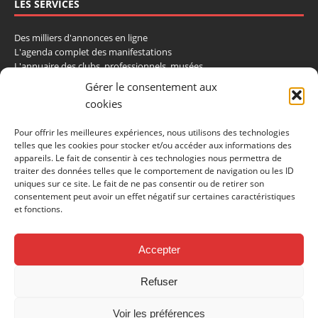
LES SERVICES
Des milliers d'annonces en ligne
L'agenda complet des manifestations
L'annuaire des clubs, professionnels, musées
La cote et les ventes aux enchères
Gérer le consentement aux
cookies
La Boutique du Collectionneur
Rozaly
Pour offrir les meilleures expériences, nous utilisons des technologies
telles que les cookies pour stocker et/ou accéder aux informations des
CONTACTEZ-NOUS
appareils. Le fait de consentir à ces technologies nous permettra de
traiter des données telles que le comportement de navigation ou les ID
LA VIE DE L'AUTO
uniques sur ce site. Le fait de ne pas consentir ou de retirer son
consentement peut avoir un effet négatif sur certaines caractéristiques
BP 40419
et fonctions.
77309 Fontainebleau Cedex
Tél : 01 60 39 69 69
Fax: 01 60 39 69 00
Accepter
Nous contacter par email
Refuser
Mentions légales
Politique de confidentialité
Gestion des cookies
Voir les préférences