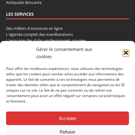
Antiquités Brocante
LES SERVICES
Des milliers d'annonces en ligne
L'agenda complet des manifestations
L'annuaire des clubs, professionnels, musées
La cote et les ventes aux enchères
Gérer le consentement aux
cookies
La Boutique du Collectionneur
Rozaly
Pour offrir les meilleures expériences, nous utilisons des technologies
telles que les cookies pour stocker et/ou accéder aux informations des
CONTACTEZ-NOUS
appareils. Le fait de consentir à ces technologies nous permettra de
traiter des données telles que le comportement de navigation ou les ID
LA VIE DE L'AUTO
uniques sur ce site. Le fait de ne pas consentir ou de retirer son
consentement peut avoir un effet négatif sur certaines caractéristiques
BP 40419
et fonctions.
77309 Fontainebleau Cedex
Tél : 01 60 39 69 69
Fax: 01 60 39 69 00
Accepter
Nous contacter par email
Refuser
Mentions légales