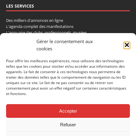
LES SERVICES
Des milliers d'annonces en ligne
L'agenda complet des manifestations
L'annuaire des clubs, professionnels, musées
La cote et les ventes aux enchères
Gérer le consentement aux
cookies
La Boutique du Collectionneur
Rozaly
Pour offrir les meilleures expériences, nous utilisons des technologies
telles que les cookies pour stocker et/ou accéder aux informations des
CONTACTEZ-NOUS
appareils. Le fait de consentir à ces technologies nous permettra de
traiter des données telles que le comportement de navigation ou les ID
LA VIE DE L'AUTO
uniques sur ce site. Le fait de ne pas consentir ou de retirer son
consentement peut avoir un effet négatif sur certaines caractéristiques
BP 40419
et fonctions.
77309 Fontainebleau Cedex
Tél : 01 60 39 69 69
Fax: 01 60 39 69 00
Accepter
Nous contacter par email
Refuser
Mentions légales
Politique de confidentialité