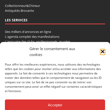
Collectionneur&Chineur
Antiquités Brocante
LES SERVICES
Des milliers d'annonces en ligne
L'agenda complet des manifestations
L'annuaire des clubs, professionnels, musées
La cote et les ventes aux enchères
Gérer le consentement aux
cookies
La Boutique du Collectionneur
Rozaly
Pour offrir les meilleures expériences, nous utilisons des technologies
telles que les cookies pour stocker et/ou accéder aux informations des
CONTACTEZ-NOUS
appareils. Le fait de consentir à ces technologies nous permettra de
traiter des données telles que le comportement de navigation ou les ID
LA VIE DE L'AUTO
uniques sur ce site. Le fait de ne pas consentir ou de retirer son
consentement peut avoir un effet négatif sur certaines caractéristiques
BP 40419
et fonctions.
77309 Fontainebleau Cedex
Tél : 01 60 39 69 69
Fax: 01 60 39 69 00
Accepter