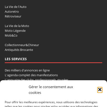
La Vie de l'Auto
Autoretro
Rétroviseur
La Vie de la Moto
Moto Légende
Mob&Co
Collectionneur&Chineur
Antiquités Brocante
LES SERVICES
Des milliers d'annonces en ligne
L'agenda complet des manifestations
L'annuaire des clubs, professionnels, musées
La cote et les ventes aux enchères
Gérer le consentement aux
cookies
La Boutique du Collectionneur
Rozaly
Pour offrir les meilleures expériences, nous utilisons des technologies
telles que les cookies pour stocker et/ou accéder aux informations des