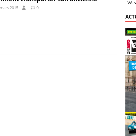
LVA s
 mars 2015
0
ACT