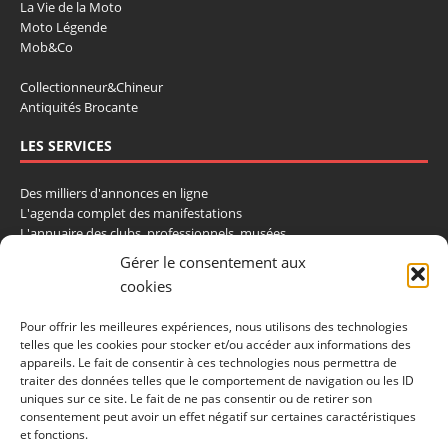
La Vie de la Moto
Moto Légende
Mob&Co
Collectionneur&Chineur
Antiquités Brocante
LES SERVICES
Des milliers d'annonces en ligne
L'agenda complet des manifestations
L'annuaire des clubs, professionnels, musées
La cote et les ventes aux enchères
Gérer le consentement aux
cookies
La Boutique du Collectionneur
Rozaly
Pour offrir les meilleures expériences, nous utilisons des technologies
telles que les cookies pour stocker et/ou accéder aux informations des
CONTACTEZ-NOUS
appareils. Le fait de consentir à ces technologies nous permettra de
traiter des données telles que le comportement de navigation ou les ID
LA VIE DE L'AUTO
uniques sur ce site. Le fait de ne pas consentir ou de retirer son
consentement peut avoir un effet négatif sur certaines caractéristiques
BP 40419
et fonctions.
77309 Fontainebleau Cedex