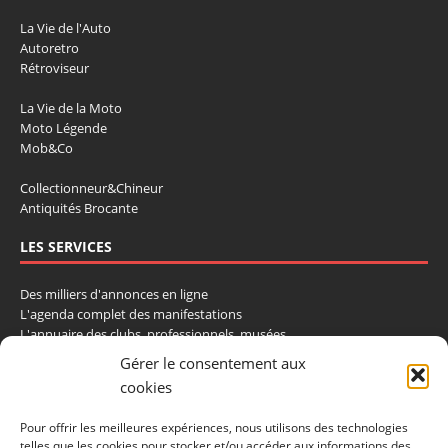
La Vie de l'Auto
Autoretro
Rétroviseur
La Vie de la Moto
Moto Légende
Mob&Co
Collectionneur&Chineur
Antiquités Brocante
LES SERVICES
Des milliers d'annonces en ligne
L'agenda complet des manifestations
L'annuaire des clubs, professionnels, musées
La cote et les ventes aux enchères
Gérer le consentement aux
cookies
La Boutique du Collectionneur
Rozaly
Pour offrir les meilleures expériences, nous utilisons des technologies
telles que les cookies pour stocker et/ou accéder aux informations des