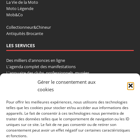
La Vie de la Moto
Moto Légende
Mob&Co
Collectionneur&Chineur
Antiquités Brocante
LES SERVICES
Des milliers d'annonces en ligne
L'agenda complet des manifestations
L'annuaire des clubs, professionnels, musées
La cote et les ventes aux enchères
Gérer le consentement aux
cookies
La Boutique du Collectionneur
Rozaly
Pour offrir les meilleures expériences, nous utilisons des technologies
telles que les cookies pour stocker et/ou accéder aux informations des
CONTACTEZ-NOUS
appareils. Le fait de consentir à ces technologies nous permettra de
traiter des données telles que le comportement de navigation ou les ID
LA VIE DE L'AUTO
uniques sur ce site. Le fait de ne pas consentir ou de retirer son
consentement peut avoir un effet négatif sur certaines caractéristiques
BP 40419
et fonctions.
77309 Fontainebleau Cedex