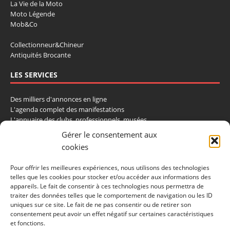
La Vie de la Moto
Moto Légende
Mob&Co
Collectionneur&Chineur
Antiquités Brocante
LES SERVICES
Des milliers d'annonces en ligne
L'agenda complet des manifestations
L'annuaire des clubs, professionnels, musées
La cote et les ventes aux enchères
Gérer le consentement aux
cookies
La Boutique du Collectionneur
Rozaly
Pour offrir les meilleures expériences, nous utilisons des technologies
telles que les cookies pour stocker et/ou accéder aux informations des
CONTACTEZ-NOUS
appareils. Le fait de consentir à ces technologies nous permettra de
traiter des données telles que le comportement de navigation ou les ID
LA VIE DE L'AUTO
uniques sur ce site. Le fait de ne pas consentir ou de retirer son
consentement peut avoir un effet négatif sur certaines caractéristiques
BP 40419
et fonctions.
77309 Fontainebleau Cedex