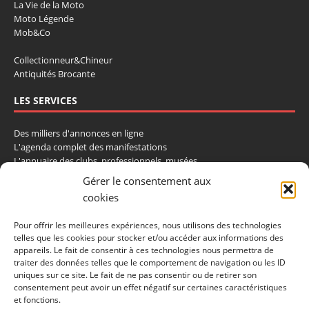
La Vie de la Moto
Moto Légende
Mob&Co
Collectionneur&Chineur
Antiquités Brocante
LES SERVICES
Des milliers d'annonces en ligne
L'agenda complet des manifestations
L'annuaire des clubs, professionnels, musées
La cote et les ventes aux enchères
Gérer le consentement aux
cookies
La Boutique du Collectionneur
Rozaly
Pour offrir les meilleures expériences, nous utilisons des technologies
telles que les cookies pour stocker et/ou accéder aux informations des
CONTACTEZ-NOUS
appareils. Le fait de consentir à ces technologies nous permettra de
traiter des données telles que le comportement de navigation ou les ID
LA VIE DE L'AUTO
uniques sur ce site. Le fait de ne pas consentir ou de retirer son
consentement peut avoir un effet négatif sur certaines caractéristiques
BP 40419
et fonctions.
77309 Fontainebleau Cedex