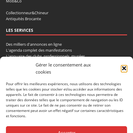
Mob&Co
Collectionneur&Chineur
Antiquités Brocante
LES SERVICES
Des milliers d'annonces en ligne
L'agenda complet des manifestations
L'annuaire des clubs, professionnels, musées
La cote et les ventes aux enchères
Gérer le consentement aux
cookies
La Boutique du Collectionneur
Rozaly
Pour offrir les meilleures expériences, nous utilisons des technologies
telles que les cookies pour stocker et/ou accéder aux informations des
CONTACTEZ-NOUS
appareils. Le fait de consentir à ces technologies nous permettra de
traiter des données telles que le comportement de navigation ou les ID
uniques sur ce site. Le fait de ne pas consentir ou de retirer son
LA VIE DE L'AUTO
consentement peut avoir un effet négatif sur certaines caractéristiques
BP 40419
et fonctions.
77309 Fontainebleau Cedex
Tél : 01 60 39 69 69
Fax: 01 60 39 69 00
Accepter