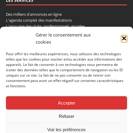
LES SERVICES
Des milliers d'annonces en ligne
L'agenda complet des manifestations
L'annuaire des clubs, professionnels, musées
La cote et les ventes aux enchères
Gérer le consentement aux
cookies
La Boutique du Collectionneur
Rozaly
Pour offrir les meilleures expériences, nous utilisons des technologies
telles que les cookies pour stocker et/ou accéder aux informations des
CONTACTEZ-NOUS
appareils. Le fait de consentir à ces technologies nous permettra de
traiter des données telles que le comportement de navigation ou les ID
uniques sur ce site. Le fait de ne pas consentir ou de retirer son
LA VIE DE L'AUTO
consentement peut avoir un effet négatif sur certaines caractéristiques
BP 40419
et fonctions.
77309 Fontainebleau Cedex
Tél : 01 60 39 69 69
Fax: 01 60 39 69 00
Accepter
Nous contacter par email
Refuser
Mentions légales
Politique de confidentialité
Gestion des cookies
Voir les préférences