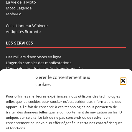
La Vie de la Moto
Moto Légende
Mob&Co
Collectionneur&Chineur
Antiquités Brocante
LES SERVICES
Des milliers d'annonces en ligne
L'agenda complet des manifestations
L'annuaire des clubs, professionnels, musées
La cote et les ventes aux enchères
Gérer le consentement aux
cookies
La Boutique du Collectionneur
Rozaly
Pour offrir les meilleures expériences, nous utilisons des technologies
telles que les cookies pour stocker et/ou accéder aux informations des
CONTACTEZ-NOUS
appareils. Le fait de consentir à ces technologies nous permettra de
traiter des données telles que le comportement de navigation ou les ID
LA VIE DE L'AUTO
uniques sur ce site. Le fait de ne pas consentir ou de retirer son
consentement peut avoir un effet négatif sur certaines caractéristiques
BP 40419
et fonctions.
77309 Fontainebleau Cedex