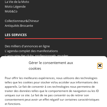
La Vie de la Moto
Moto Légende
Mob&Co
Collectionneur&Chineur
Antiquités Brocante
LES SERVICES
Des milliers d'annonces en ligne
L'agenda complet des manifestations
L'annuaire des clubs, professionnels, musées
La cote et les ventes aux enchères
Gérer le consentement aux
cookies
La Boutique du Collectionneur
Rozaly
Pour offrir les meilleures expériences, nous utilisons des technologies
telles que les cookies pour stocker et/ou accéder aux informations des
CONTACTEZ-NOUS
appareils. Le fait de consentir à ces technologies nous permettra de
traiter des données telles que le comportement de navigation ou les ID
LA VIE DE L'AUTO
uniques sur ce site. Le fait de ne pas consentir ou de retirer son
consentement peut avoir un effet négatif sur certaines caractéristiques
BP 40419
et fonctions.
77309 Fontainebleau Cedex