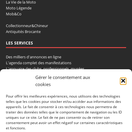
La Vie de la Moto
Moto Légende
Mob&Co
Collectionneur&Chineur
Antiquités Brocante
LES SERVICES
Des milliers d'annonces en ligne
L'agenda complet des manifestations
L'annuaire des clubs, professionnels, musées
La cote et les ventes aux enchères
Gérer le consentement aux
cookies
La Boutique du Collectionneur
Rozaly
Pour offrir les meilleures expériences, nous utilisons des technologies
telles que les cookies pour stocker et/ou accéder aux informations des
CONTACTEZ-NOUS
appareils. Le fait de consentir à ces technologies nous permettra de
traiter des données telles que le comportement de navigation ou les ID
LA VIE DE L'AUTO
uniques sur ce site. Le fait de ne pas consentir ou de retirer son
consentement peut avoir un effet négatif sur certaines caractéristiques
BP 40419
et fonctions.
77309 Fontainebleau Cedex