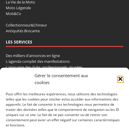
La Vie de la Moto
Moto Légende
Mob&Co
Collectionneur&Chineur
Antiquités Brocante
LES SERVICES
Des milliers d'annonces en ligne
L'agenda complet des manifestations
L'annuaire des clubs, professionnels, musées
La cote et les ventes aux enchères
Gérer le consentement aux
cookies
La Boutique du Collectionneur
Rozaly
Pour offrir les meilleures expériences, nous utilisons des technologies
telles que les cookies pour stocker et/ou accéder aux informations des
CONTACTEZ-NOUS
appareils. Le fait de consentir à ces technologies nous permettra de
traiter des données telles que le comportement de navigation ou les ID
LA VIE DE L'AUTO
uniques sur ce site. Le fait de ne pas consentir ou de retirer son
consentement peut avoir un effet négatif sur certaines caractéristiques
BP 40419
et fonctions.
77309 Fontainebleau Cedex