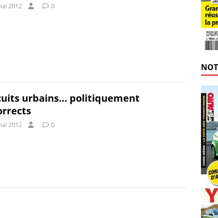
mai 2012
0
NOT
cuits urbains… politiquement
orrects
mai 2012
0