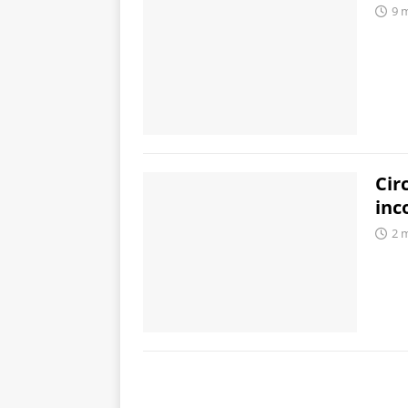
9 
Cir
inc
2 